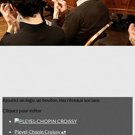
Je m'abonne à la newsletter
OK
Ajoutez un logo, un bouton, des réseaux sociaux
Cliquez pour éditer
Pleyel-Chopin Croissy
▴
▾