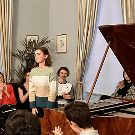
Exporter les lignes sélectionnées
Exporter toutes les colonnes
Exporter uniquement les colonnes affichées
Menu
?>
Images de la page d'accueil
Cliquez pour éditer
Texte, bouton et/ou inscription à la newsletter
Cliquez pour éditer
Le Salon romantique au Château Chanorier à Croissy sur
Seine : un lieu unique, dédié aux pianos de facture
française de la première moitié du XIXe siècle. Des
concerts, des masterclasses et des conférences y sont
régulièrement organisés avec de grands interprètes et de
jeunes talents passionnés par la sonorité romantique de
ces pianos. Si vous aimez la musique et rencontrer des
musiciens, rejoignez- nous !