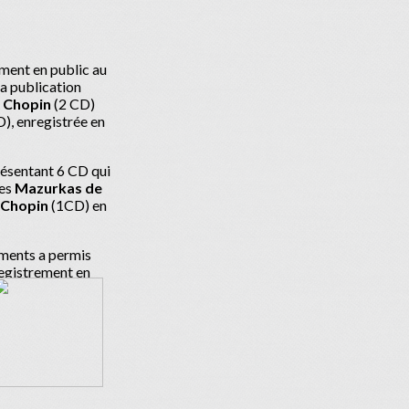
ement en public au
la publication
 Chopin
(2 CD)
D), enregistrée en
résentant 6 CD qui
des
Mazurkas de
 Chopin
(1CD) en
rements a permis
registrement en