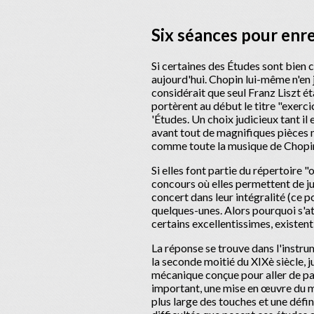
Six séances pour enre
Si certaines des Études sont bien 
aujourd'hui. Chopin lui-même n'en j
considérait que seul Franz Liszt é
portèrent au début le titre "exerci
'Études. Un choix judicieux tant il 
avant tout de magnifiques pièces 
comme toute la musique de Chopi
Si elles font partie du répertoire 
concours où elles permettent de ju
concert dans leur intégralité (ce p
quelques-unes. Alors pourquoi s'a
certains excellentissimes, existent
La réponse se trouve dans l'instru
la seconde moitié du XIXè siècle, j
mécanique conçue pour aller de pa
important, une mise en œuvre du ma
plus large des touches et une défi