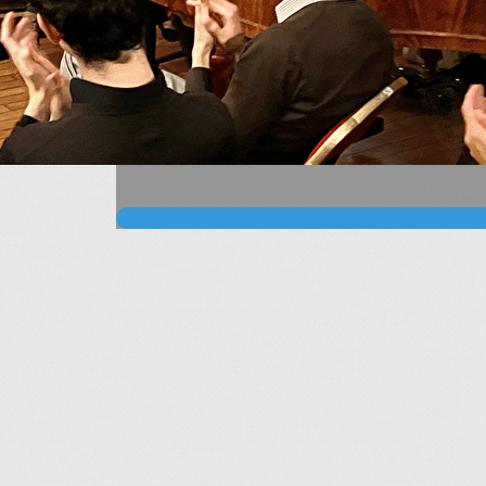
Le Salon romantique au Château Chanorier à Cro
Des concerts, des masterclasses et des con