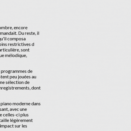
'ombre, encore
mandait. Du reste, il
 qu'il composa
ins restrictives d
rticulière, sont
que mélodique,
des programmes de
stent peu jouées au
une sélection de
enregistrements, dont
du piano moderne dans
ssant, avec une
 celles-ci plus
taille légèrement
impact sur les