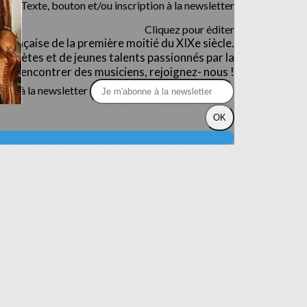
Texte, bouton et/ou inscription à la newsletter
Cliquez pour éditer
française de la première moitié du XIXe siècle.
rprètes et de jeunes talents passionnés par la
 et rencontrer des musiciens, rejoignez- nous !
nne à la newsletter
OK