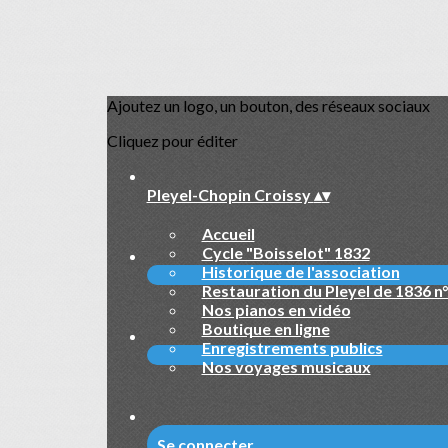
Ajoutez un logo, un bouton, des réseaux sociaux
Cliquez pour éditer
Pleyel-Chopin Croissy
▴
▾
Accueil
Cycle "Boisselot" 1832
Historique de l'association
Restauration du Pleyel de 1836 n
Nos pianos en vidéo
Boutique en ligne
Enregistrements publics
Nos voyages musicaux
Se connecter