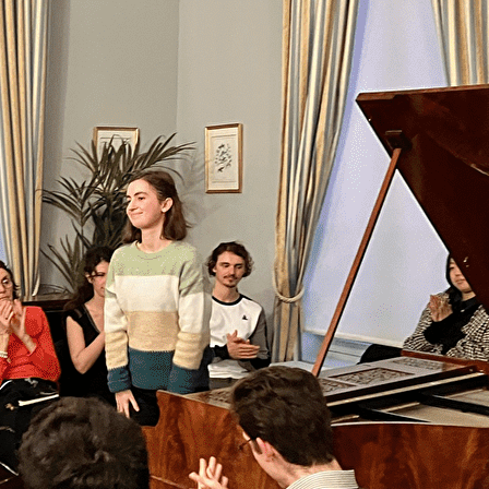
Exporter les lignes sélectionnées
Exporter toutes les colonnes
Exporter uniquement les colonnes affichées
Menu
<
>
Accueil
Cycle "Boisselot" 1832
Historique de l'association
Restauration du Pleyel de 1836 n°5395
Nos pianos en vidéo
Boutique en ligne
Enregistrements publics
Nos voyages musicaux
?>
Images de la page d'accueil
Cliquez pour éditer