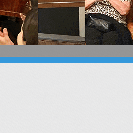
issy sur Seine : un lieu unique, dédié aux pianos de facture 
férences y sont régulièrement organisés avec de grands inte
sonorité romantique de ces pianos. Si vous aimez la musique
Je m'abo