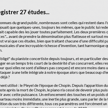
gistrer 27 études...
connues du grand public, nombreuses sont celles qui restent dans l
ouait que quelques-unes, toujours les mêmes, que le public lui rede
tait capable des les jouer toutes parfaitement. Les deux premières
ces"... avant de prendre la dénomination plus flatteuse et surtout mo
est vrai que ces études, bien que traitant chacune d'une difficulté pa
musicales d'une incroyable richesse d'invention, tant harmonique 
n.
"obligé" du pianiste concertiste depuis toujours, et en particulier 
ger en un temps très court de la dextérité d'un concurrent, elles re
our quoi elles ne sont d'ailleurs pas conçues) et encore moins dans 
ttaquer à une telle intégrale à notre époque alors que beaucoup d'
 déjà ?
ment utilisé : le Pleyel de l'époque de Chopin. Depuis l'apparition 
uste après la mort de Chopin, le piano n'a cessé de devenir plus pui
ir avec cette puissance. Un enfoncement des touches et un poids de
rteau moins immédiate, une inertie plus grande, sans parler de la 
nition du son très différente, tous ces paramètres ont forcément un 