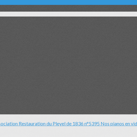
sociation
Restauration du Pleyel de 1836 n°5395
Nos pianos en vi