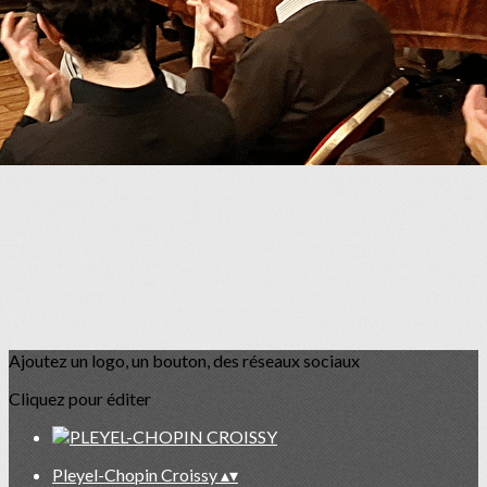
Je m'abonne à la newsletter
OK
Ajoutez un logo, un bouton, des réseaux sociaux
Cliquez pour éditer
Pleyel-Chopin Croissy
▴
▾