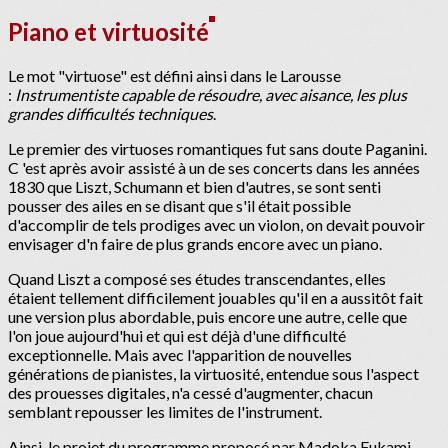
Piano et virtuosité
Le mot "virtuose" est défini ainsi dans le Larousse
:
Instrumentiste capable de résoudre, avec aisance, les plus
grandes difficultés techniques
.
Le premier des virtuoses romantiques fut sans doute Paganini.
C 'est après avoir assisté à un de ses concerts dans les années
1830 que Liszt, Schumann et bien d'autres, se sont senti
pousser des ailes en se disant que s'il était possible
d'accomplir de tels prodiges avec un violon, on devait pouvoir
envisager d'n faire de plus grands encore avec un piano.
Quand Liszt a composé ses études transcendantes, elles
étaient tellement difficilement jouables qu'il en a aussitôt fait
une version plus abordable, puis encore une autre, celle que
l'on joue aujourd'hui et qui est déjà d'une difficulté
exceptionnelle. Mais avec l'apparition de nouvelles
générations de pianistes, la virtuosité, entendue sous l'aspect
des prouesses digitales, n'a cessé d'augmenter, chacun
semblant repousser les limites de l'instrument.
Ainsi, le projet du programme proposé par Madoka Fukami