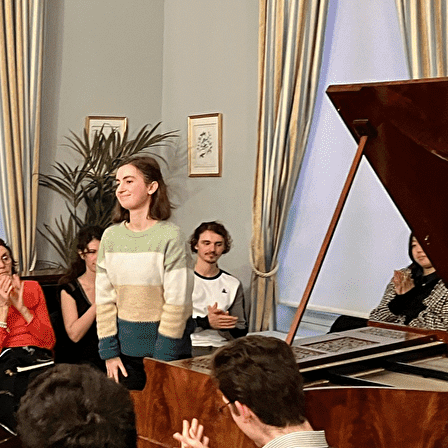
Exporter les lignes sélectionnées
Exporter toutes les colonnes
Exporter uniquement les colonnes affichées
Menu
?>
Images de la page d'accueil
Cliquez pour éditer
Texte, bouton et/ou inscription à la newsletter
Cliquez pour éditer
Le Salon romantique au Château Chanorier à Croissy sur
Seine : un lieu unique, dédié aux pianos de facture
française de la première moitié du XIXe siècle. Des
concerts, des masterclasses et des conférences y sont
régulièrement organisés avec de grands interprètes et de
jeunes talents passionnés par la sonorité romantique de
ces pianos. Si vous aimez la musique et rencontrer des
musiciens, rejoignez- nous !