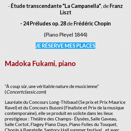
-
Étude transcendante "La Campanella"
, de
Franz
Liszt
- 24 Préludes op. 28
de
Frédéric Chopin
(Piano Pleyel 1844)
JE RÉSERVE MES PLACES
Madoka Fukami, piano
“À coup sûr, une véritable nature de musicienne”
(
Concertclassic.com
)
Lauréate du Concours Long-Thibaud (5e prix et Prix Maurice
Ravel) et du Concours Busoni (Finaliste et Prix de la musique
contemporaine), elle se produit en soliste dans les lieux
prestigieux : Théâtre des Champs- Élysées, Salle Gaveau,
Salle Cortot, Flagey Piano Days, Piano Folies du Touquet,
Chopin à Bagatelle, Santory Hall summer festival…et avec